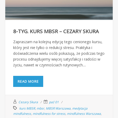
8-TYG. KURS MBSR – CEZARY SKURA
Zapraszam na kolejną edycję tego cenionego kursu,
który jest nie tylko o redukcji stresu. Praktyka i
doświadczenia wielu osób pokazują, że podczas tego
procesu odnajdujemy więcej satysfakcji i radości w
życiu, nawet w czynnościach rutynowych....
READ MORE
Cezary Skura
paź 01
kurs MBSR
,
mbsr
,
MBSR Warszawa
,
medytacja
mindfulness
,
mindfulness for stress
,
mindfulness Warszawa
,