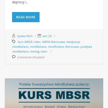
depresji i...
READ MORE
Sylwia Plich
wrz 20
kurs MBSR
,
mbsr
,
MBSR Warszawa
,
medytacja
mindfulness
,
mindfulness
,
mindfulness Warszawa
,
praktyka
mindfulness
,
trening mbsr
Comments Disabled